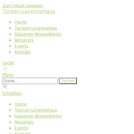
Zum Inhalt springen
Torsten Leveringhaus
Home
Torsten Leveringhaus
Gläserner Abgeordneter
Aktuelles
Events
Kontakt
Suche
Menü
Suchen
Suchen
nach:
Suche
schließen
Schließen
Home
Torsten Leveringhaus
Gläserner Abgeordneter
Aktuelles
Events
Kontakt