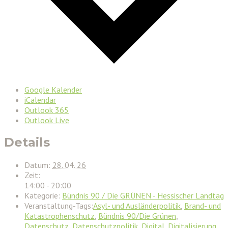
Google Kalender
iCalendar
Outlook 365
Outlook Live
Details
Datum:
28. 04. 26
Zeit:
14:00 - 20:00
Kategorie:
Bündnis 90 / Die GRÜNEN - Hessischer Landtag
Veranstaltung-Tags:
Asyl- und Ausländerpolitik
,
Brand- und
Katastrophenschutz
,
Bündnis 90/Die Grünen
,
Datenschutz
,
Datenschutzpolitik
,
Digital
,
Digitalisierung
,