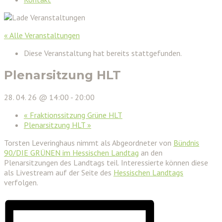
« Alle Veranstaltungen
Diese Veranstaltung hat bereits stattgefunden.
Plenarsitzung HLT
28. 04. 26 @ 14:00
-
20:00
«
Fraktionssitzung Grüne HLT
Plenarsitzung HLT
»
Torsten Leveringhaus nimmt als Abgeordneter von
Bündnis
90/DIE GRÜNEN im Hessischen Landtag
an den
Plenarsitzungen des Landtags teil. Interessierte können diese
als Livestream auf der Seite des
Hessischen Landtags
verfolgen.