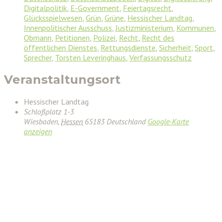
Digitalpolitik
,
E-Government
,
Feiertagsrecht
,
Glücksspielwesen
,
Grün
,
Grüne
,
Hessischer Landtag
,
Innenpolitischer Ausschuss
,
Justizministerium
,
Kommunen
,
Obmann
,
Petitionen
,
Polizei
,
Recht
,
Recht des
öffentlichen Dienstes
,
Rettungsdienste
,
Sicherheit
,
Sport
,
Sprecher
,
Torsten Leveringhaus
,
Verfassungsschutz
Veranstaltungsort
Hessischer Landtag
Schloßplatz 1-3
Wiesbaden
,
Hessen
65183
Deutschland
Google-Karte
anzeigen