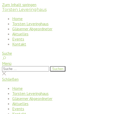
Zum Inhalt springen
Torsten Leveringhaus
Home
Torsten Leveringhaus
Gläserner Abgeordneter
Aktuelles
Events
Kontakt
Suche
Menü
Suchen
Suchen
nach:
Suche
schließen
Schließen
Home
Torsten Leveringhaus
Gläserner Abgeordneter
Aktuelles
Events
Kontakt