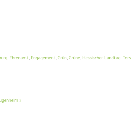
burg
,
Ehrenamt
,
Engagement
,
Grün
,
Grüne
,
Hessischer Landtag
,
Tors
-Jugenheim
»