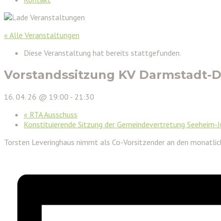
« Alle Veranstaltungen
Diese Veranstaltung hat bereits stattgefunden.
Vorstandssitzung KV Darmstadt-
16. 04. 26 @ 19:00
-
21:30
«
RTA Ausschuss
Konstituierende Sitzung der Gemeindevertretung Seeheim
Torsten Leveringhaus nimmt als Co-Vorsitzender an den monatli