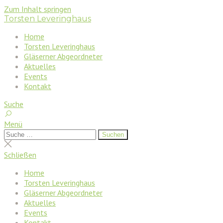
Zum Inhalt springen
Torsten Leveringhaus
Home
Torsten Leveringhaus
Gläserner Abgeordneter
Aktuelles
Events
Kontakt
Suche
Menü
Suchen
Suchen
nach:
Suche
schließen
Schließen
Home
Torsten Leveringhaus
Gläserner Abgeordneter
Aktuelles
Events
Kontakt