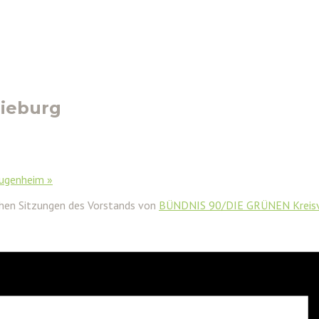
Dieburg
-Jugenheim
»
chen Sitzungen des Vorstands von
BÜNDNIS 90/DIE GRÜNEN Kreisv