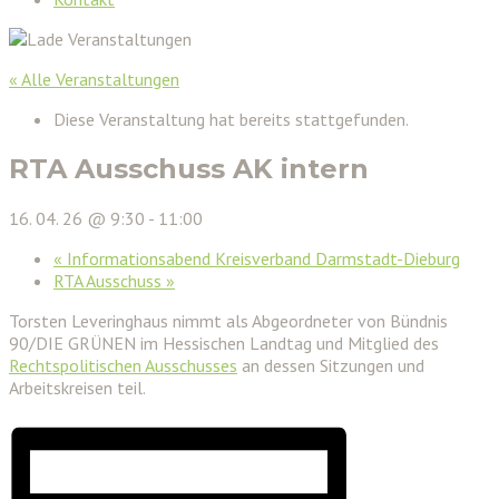
« Alle Veranstaltungen
Diese Veranstaltung hat bereits stattgefunden.
RTA Ausschuss AK intern
16. 04. 26 @ 9:30
-
11:00
«
Informationsabend Kreisverband Darmstadt-Dieburg
RTA Ausschuss
»
Torsten Leveringhaus nimmt als Abgeordneter von Bündnis
90/DIE GRÜNEN im Hessischen Landtag und Mitglied des
Rechtspolitischen Ausschusses
an dessen Sitzungen und
Arbeitskreisen teil.