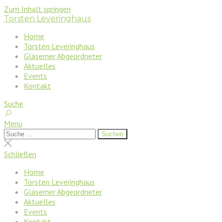
Zum Inhalt springen
Torsten Leveringhaus
Home
Torsten Leveringhaus
Gläserner Abgeordneter
Aktuelles
Events
Kontakt
Suche
Menü
Suchen
Suchen
nach:
Suche
schließen
Schließen
Home
Torsten Leveringhaus
Gläserner Abgeordneter
Aktuelles
Events
Kontakt