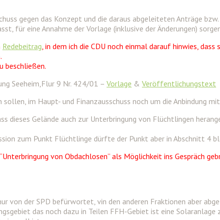
huss gegen das Konzept und die daraus abgeleiteten Anträge bzw. 
sst, für eine Annahme der Vorlage (inklusive der Änderungen) sorgen
n
Redebeitrag
, in dem ich die CDU noch einmal darauf hinwies, dass
.
u beschließen.
kung Seeheim,Flur 9 Nr. 424/01 –
Vorlage
&
Veröffentlichungstext
n sollen, im Haupt- und Finanzausschuss noch um die Anbindung mit
ss dieses Gelände auch zur Unterbringung von Flüchtlingen herange
sion zum Punkt Flüchtlinge dürfte der Punkt aber in Abschnitt 4 bl
“Unterbringung von Obdachlosen” als Möglichkeit ins Gespräch geb
r nur von der SPD befürwortet, vin den anderen Fraktionen aber abg
ngsgebiet das noch dazu in Teilen FFH-Gebiet ist eine Solaranlage