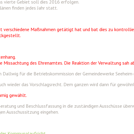
s vierte Gebiet soll dies 2016 erfolgen.
nen finden jedes Jahr statt.
 verschiedene Maßnahmen getätigt hat und bat dies zu kontrollieren
ckgestellt.
tenhang.
 Missachtung des Ehrenamtes. Die Reaktion der Verwaltung sah abe
rn Dallwig für die Betriebskommission der Gemeindewerke Seeheim
uch wieder das Vorschlagsrecht. Dem ganzen wird dann für gewöhn
immig gewählt.
Beratung und Beschlussfassung in die zuständigen Ausschüsse über
igen Ausschussitzung eingehen.
 der Kommunalaufsicht