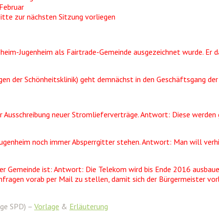
 Februar
tte zur nächsten Sitzung vorliegen
heim-Jugenheim als Fairtrade-Gemeinde ausgezeichnet wurde. Er da
gen der Schönheitsklinik) geht demnächst in den Geschäftsgang de
der Ausschreibung neuer Stromlieferverträge. Antwort: Diese werd
ugenheim noch immer Absperrgitter stehen. Antwort: Man will verhin
der Gemeinde ist: Antwort: Die Telekom wird bis Ende 2016 ausbaue
nfragen vorab per Mail zu stellen, damit sich der Bürgermeister vo
age SPD) –
Vorlage
&
Erläuterung