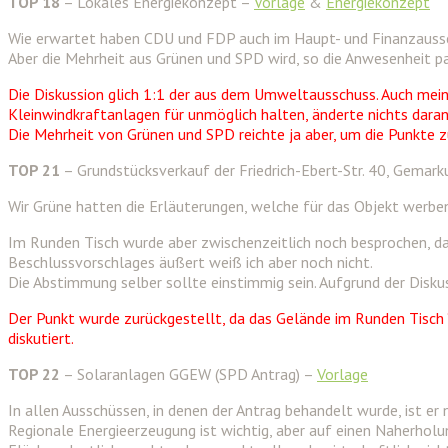
TOP 18
– Lokales Energiekonzept –
Vorlage
&
Energiekonzept
Wie erwartet haben CDU und FDP auch im Haupt- und Finanzaussc
Aber die Mehrheit aus Grünen und SPD wird, so die Anwesenheit pa
Die Diskussion glich 1:1 der aus dem Umweltausschuss. Auch mei
Kleinwindkraftanlagen für unmöglich halten, änderte nichts daran
Die Mehrheit von Grünen und SPD reichte ja aber, um die Punkte z
TOP 21
– Grundstücksverkauf der Friedrich-Ebert-Str. 40, Gemar
Wir Grüne hatten die Erläuterungen, welche für das Objekt werbe
Im Runden Tisch wurde aber zwischenzeitlich noch besprochen, da
Beschlussvorschlages äußert weiß ich aber noch nicht.
Die Abstimmung selber sollte einstimmig sein. Aufgrund der Diskus
Der Punkt wurde zurückgestellt, da das Gelände im Runden Tisch 
diskutiert.
TOP 22
– Solaranlagen GGEW (SPD Antrag) –
Vorlage
In allen Ausschüssen, in denen der Antrag behandelt wurde, ist e
Regionale Energieerzeugung ist wichtig, aber auf einen Naherholu