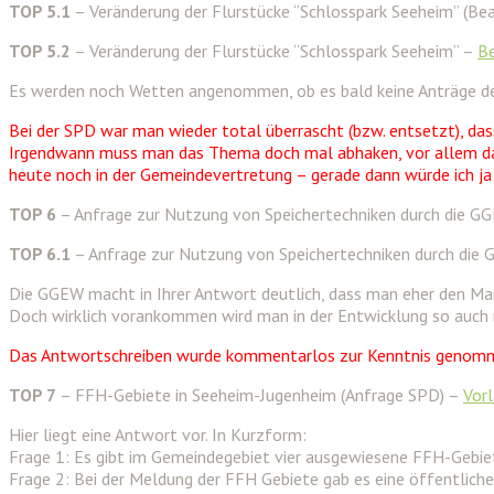
TOP 5.1
– Veränderung der Flurstücke “Schlosspark Seeheim” (B
TOP 5.2
– Veränderung der Flurstücke “Schlosspark Seeheim” –
B
Es werden noch Wetten angenommen, ob es bald keine Anträge der 
Bei der SPD war man wieder total überrascht (bzw. entsetzt), das
Irgendwann muss man das Thema doch mal abhaken, vor allem da 
heute noch in der Gemeindevertretung – gerade dann würde ich ja e
TOP 6
– Anfrage zur Nutzung von Speichertechniken durch die G
TOP 6.1
– Anfrage zur Nutzung von Speichertechniken durch die
Die GGEW macht in Ihrer Antwort deutlich, dass man eher den Markt
Doch wirklich vorankommen wird man in der Entwicklung so auch nic
Das Antwortschreiben wurde kommentarlos zur Kenntnis genom
TOP 7
– FFH-Gebiete in Seeheim-Jugenheim (Anfrage SPD) –
Vor
Hier liegt eine Antwort vor. In Kurzform:
Frage 1: Es gibt im Gemeindegebiet vier ausgewiesene FFH-Gebiete
Frage 2: Bei der Meldung der FFH Gebiete gab es eine öffentliche