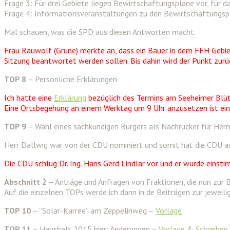
Frage 3: Für drei Gebiete liegen Bewirtschaftungspläne vor, für da
Frage 4: Informationsveranstaltungen zu den Bewirtschaftungsplä
Mal schauen, was die SPD aus diesen Antworten macht.
Frau Rauwolf (Grüne) merkte an, dass ein Bauer in dem FFH Gebiet
Sitzung beantwortet werden sollen. Bis dahin wird der Punkt zurü
TOP 8
– Persönliche Erklärungen
Ich hatte eine
Erklärung
bezüglich des Termins am Seeheimer Blü
Eine Ortsbegehung an einem Werktag um 9 Uhr anzusetzen ist eine
TOP 9
– Wahl eines sachkundigen Bürgers als Nachrücker für Her
Herr Dallwig war von der CDU nominiert und somit hat die CDU a
Die CDU schlug Dr. Ing. Hans Gerd Lindlar vor und er wurde einst
Abschnitt 2
– Anträge und Anfragen von Fraktionen, die nun zur 
Auf die einzelnen TOPs werde ich dann in de Beiträgen zur jeweil
TOP 10
– “Solar-Karree” am Zeppelinweg –
Vorlage
TOP 11
– Haushalt 2015 hier: Änderungen –
Vorlage
&
Schreiben