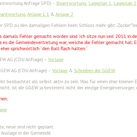
eantwortung Anfrage SPD) –
Beantwortung
,
Lageplan 1
,
Lageplan 2
eantwortung
,
Anlage 1 1
&
Anlage 2
SPD zu den damaligen Fehlern beim Schloss mehr gibt. Zocker*innen
s damals Fehler gemacht worden sind. Ich sitze nun seit 2011 in d
es die Gemeindevertretung war, welche die Fehler gemacht hat. Ei
her sprichwörtlich “den Ball flach halten.”
GEW AG (CDU Anfrage) –
Vorlage
 GGEW AG (CDU Anfrage) –
Vorlage
&
Schreiben der GGEW
 beobachtet als selbst aktiv zu sein. Was für einen eher kleinen E
ht, ist die GGEW ja bestimmt nicht der einzige Energieversorger, d
men.
lage
, neue sind nicht geplant.
 Auslage in der Gemeinde.