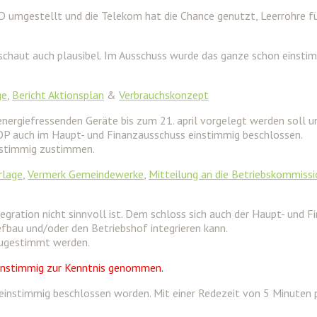
umgestellt und die Telekom hat die Chance genutzt, Leerrohre für
nschaut auch plausibel. Im Ausschuss wurde das ganze schon einst
ge
,
Bericht Aktionsplan
&
Verbrauchskonzept
nergiefressenden Geräte bis zum 21. april vorgelegt werden soll u
TOP auch im Haupt- und Finanzausschuss einstimmig beschlossen.
instimmig zustimmen.
rlage
,
Vermerk Gemeindewerke
,
Mitteilung an die Betriebskommissi
gration nicht sinnvoll ist. Dem schloss sich auch der Haupt- und F
fbau und/oder den Betriebshof integrieren kann.
zugestimmt werden.
 einstimmig zur Kenntnis genommen.
 einstimmig beschlossen worden. Mit einer Redezeit von 5 Minuten p