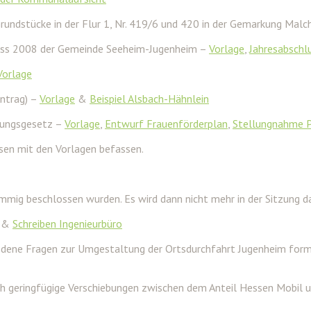
rundstücke in der Flur 1, Nr. 419/6 und 420 in der Gemarkung Mal
luss 2008 der Gemeinde Seeheim-Jugenheim –
Vorlage
,
Jahresabschl
Vorlage
ntrag) –
Vorlage
&
Beispiel Alsbach-Hähnlein
gungsgesetz –
Vorlage
,
Entwurf Frauenförderplan
,
Stellungnahme P
ssen mit den Vorlagen befassen.
mmig beschlossen wurden. Es wird dann nicht mehr in der Sitzung da
&
Schreiben Ingenieurbüro
edene Fragen zur Umgestaltung der Ortsdurchfahrt Jugenheim formu
h geringfügige Verschiebungen zwischen dem Anteil Hessen Mobil un