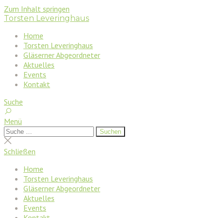
Zum Inhalt springen
Torsten Leveringhaus
Home
Torsten Leveringhaus
Gläserner Abgeordneter
Aktuelles
Events
Kontakt
Suche
Menü
Suchen
Suchen
nach:
Suche
schließen
Schließen
Home
Torsten Leveringhaus
Gläserner Abgeordneter
Aktuelles
Events
Kontakt