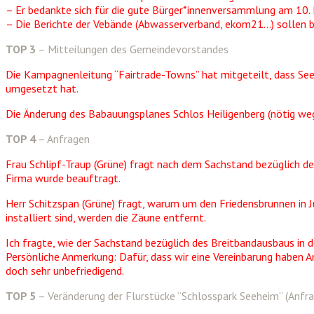
– Er bedankte sich für die gute Bürger*innenversammlung am 10.
– Die Berichte der Vebände (Abwasserverband, ekom21…) sollen bi
TOP 3
– Mitteilungen des Gemeindevorstandes
Die Kampagnenleitung “Fairtrade-Towns” hat mitgeteilt, dass See
umgesetzt hat.
Die Änderung des Babauungsplanes Schlos Heiligenberg (nötig we
TOP 4
– Anfragen
Frau Schlipf-Traup (Grüne) fragt nach dem Sachstand bezüglich 
Firma wurde beauftragt.
Herr Schitzspan (Grüne) fragt, warum um den Friedensbrunnen in J
installiert sind, werden die Zäune entfernt.
Ich fragte, wie der Sachstand bezüglich des Breitbandausbaus in 
Persönliche Anmerkung: Dafür, dass wir eine Vereinbarung haben A
doch sehr unbefriedigend.
TOP 5
– Veränderung der Flurstücke “Schlosspark Seeheim” (Anfr