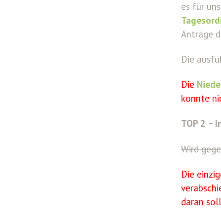
es für un
Tagesor
Anträge d
Die ausfü
Die
Niede
konnte ni
TOP 2 – 
Wird gege
Die einzi
verabschi
daran soll