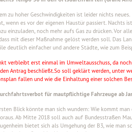
em zu hoher Geschwindigkeiten ist leider nichts neues. 
nt, wenn es vor der eigenen Haustür passiert. Nachts is
azu einzuladen, noch mehr aufs Gas zu drücken. Vor all
dass mit dieser Maßnahme gelöst werden soll. Das La
ile deutlich einfacher und andere Städte, wie zum Bei
nkt verbleibt erst einmal im Umweltausschuss, da noc
den Antrag beschließt.So soll geklärt werden, unter 
nsplan fallen und wie die Einhaltung einer solchen Be
urchfahrtsverbot für mautpflichtige Fahrzeuge ab J
rsten Blick könnte man sich wundern: Wie kommt man 
oraus. Ab Mitte 2018 soll auch auf Bundesstraßen Ma
ugenheim bietet sich als Umgehung der B3, wie man sc