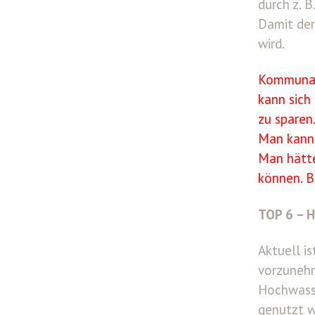
durch z. B
Damit der
wird.
Kommunalp
kann sich
zu sparen
Man kann 
Man hätte
können. B
TOP 6 – H
Aktuell i
vorzunehm
Hochwasse
genutzt w