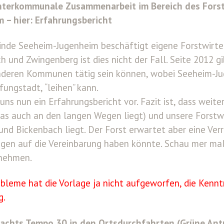
Interkommunale Zusammenarbeit im Bereich des Forst
 – hier: Erfahrungsbericht
nde Seeheim-Jugenheim beschäftigt eigene Forstwirt
 und Zwingenberg ist dies nicht der Fall. Seite 2012 gi
nderen Kommunen tätig sein können, wobei Seeheim-J
Pfungstadt, “leihen” kann.
t uns nun ein Erfahrungsbericht vor. Fazit ist, dass we
as auch an den langen Wegen liegt) und unsere Forstw
und Bickenbach liegt. Der Forst erwartet aber eine Ver
gen auf die Vereinbarung haben könnte. Schau mer mal 
 nehmen.
bleme hat die Vorlage ja nicht aufgeworfen, die Kenn
g.
Nachts Tempo 30 in den Ortsdurchfahrten (Grüne Ant