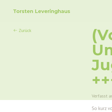
Torsten Leveringhaus
(V
Zurück
Um
Ju
++
Verfasst a
So kurz v