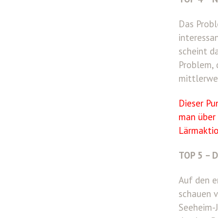
Das Probl
interessa
scheint d
Problem, 
mittlerwe
Dieser Pu
man über 
Lärmaktio
TOP 5 – D
Auf den e
schauen v
Seeheim-J