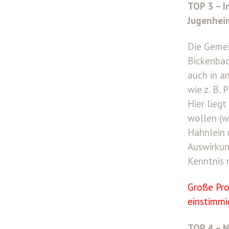
TOP 3 – 
Jugenheim
Die Gemei
Bickenbach
auch in a
wie z. B. 
Hier lieg
wollen (w
Hähnlein 
Auswirkun
Kenntnis
Große Pro
einstimmi
TOP 4 – 