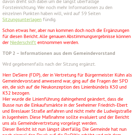
davon dreht sich dabei um die längst überfällige
Forsteinrichtung. Wer noch mehr Informationen zu den
einzelnen Punkten haben will, wird auf 59 Seiten
Sitzungsunterlagen
fündig.
Schon etwas her, aber nun kommen doch noch die Ergänzungen
für diesen Bericht. Alle genauen Abstimmungsergebnisse können
der
Niederschrift
entnommen werden.
TOP 2 – Informationen aus dem Gemeindevorstand
Wird gegebenenfalls nach der Sitzung ergänzt.
Herr DeSiere (FDP), der in Vertretung für Bürgermeister Kühn als
Gemeindevorstand anwesend war, ging auf die Fragen der SPD
ein, die sich auf die Neukonzeption des Linienbündels K50 und
K52 bezogen.
Hier wurde die Linienführung dahingehend geändert, dass die
Busse nun die Einkaufsmärkte in der Seeheimer Friedrich-Ebert
und Breslauer Straße anfahren und nicht mehr die Ludwigstraße
in Jugenheim. Diese Maßnahme sollte evaluiert und der Bericht
uns als Gemeindevertretung vorgelegt werden.
Dieser Bericht ist nun längst überfällig. Die Gemeinde hat nun
noch einmal den Druck auf die DaDiNa erhöht und mit dem