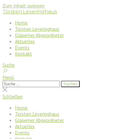
Zum Inhalt springen
Torsten Leveringhaus
Home
Torsten Leveringhaus
Gläserner Abgeordneter
Aktuelles
Events
Kontakt
Suche
Menü
Suchen
Suchen
nach:
Suche
schließen
Schließen
Home
Torsten Leveringhaus
Gläserner Abgeordneter
Aktuelles
Events
Kontakt