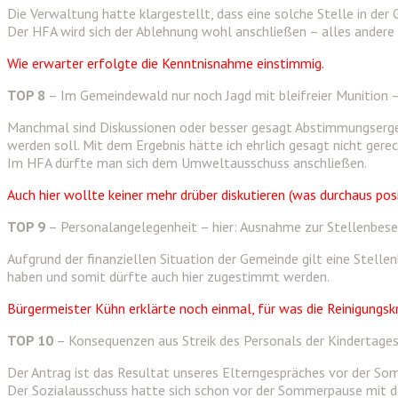
Die Verwaltung hatte klargestellt, dass eine solche Stelle in der G
Der HFA wird sich der Ablehnung wohl anschließen – alles ander
Wie erwarter erfolgte die Kenntnisnahme einstimmig.
TOP 8
– Im Gemeindewald nur noch Jagd mit bleifreier Munition 
Manchmal sind Diskussionen oder besser gesagt Abstimmungsergeb
werden soll. Mit dem Ergebnis hätte ich ehrlich gesagt nicht gerec
Im HFA dürfte man sich dem Umweltausschuss anschließen.
Auch hier wollte keiner mehr drüber diskutieren (was durchaus p
TOP 9
– Personalangelegenheit – hier: Ausnahme zur Stellenbese
Aufgrund der finanziellen Situation der Gemeinde gilt eine Stell
haben und somit dürfte auch hier zugestimmt werden.
Bürgermeister Kühn erklärte noch einmal, für was die Reinigungsk
TOP 10
– Konsequenzen aus Streik des Personals der Kindertage
Der Antrag ist das Resultat unseres Elterngespräches vor der Som
Der Sozialausschuss hatte sich schon vor der Sommerpause mit d