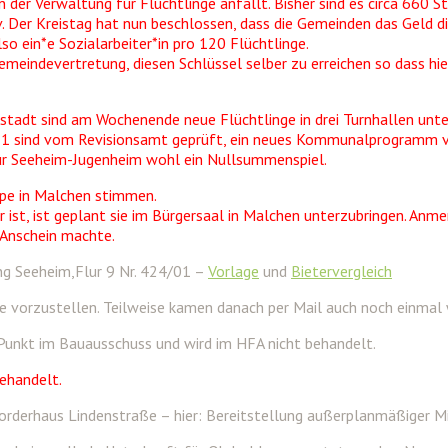
er Verwaltung für Flüchtlinge anfällt. Bisher sind es circa 660 Stu
iv. Der Kreistag hat nun beschlossen, dass die Gemeinden das Geld 
so ein*e Sozialarbeiter*in pro 120 Flüchtlinge.
 Gemeindevertretung, diesen Schlüssel selber zu erreichen so dass 
mstadt sind am Wochenende neue Flüchtlinge in drei Turnhallen un
011 sind vom Revisionsamt geprüft, ein neues Kommunalprogramm 
ür Seeheim-Jugenheim wohl ein Nullsummenspiel.
ppe in Malchen stimmen.
 ist, ist geplant sie im Bürgersaal in Malchen unterzubringen. Anme
 Anschein machte.
ng Seeheim,Flur 9 Nr. 424/01 –
Vorlage
und
Bietervergleich
ne vorzustellen. Teilweise kamen danach per Mail auch noch einmal
 Punkt im Bauausschuss und wird im HFA nicht behandelt.
ehandelt.
orderhaus Lindenstraße – hier: Bereitstellung außerplanmäßiger