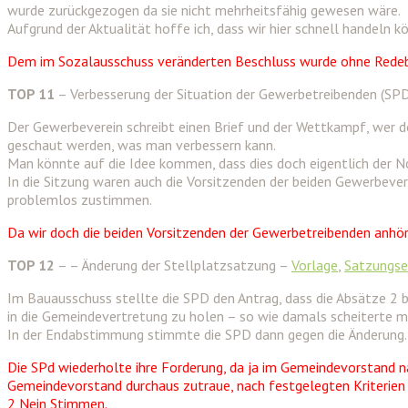
wurde zurückgezogen da sie nicht mehrheitsfähig gewesen wäre.
Aufgrund der Aktualität hoffe ich, dass wir hier schnell handeln k
Dem im Sozalausschuss veränderten Beschluss wurde ohne Rede
TOP 11
– Verbesserung der Situation der Gewerbetreibenden (SP
Der Gewerbeverein schreibt einen Brief und der Wettkampf, wer d
geschaut werden, was man verbessern kann.
Man könnte auf die Idee kommen, dass dies doch eigentlich der No
In die Sitzung waren auch die Vorsitzenden der beiden Gewerbever
problemlos zustimmen.
Da wir doch die beiden Vorsitzenden der Gewerbetreibenden anhö
TOP 12
– – Änderung der Stellplatzsatzung –
Vorlage
,
Satzungs
Im Bauausschuss stellte die SPD den Antrag, dass die Absätze 
in die Gemeindevertretung zu holen – so wie damals scheiterte ma
In der Endabstimmung stimmte die SPD dann gegen die Änderung.
Die SPd wiederholte ihre Forderung, da ja im Gemeindevorstand n
Gemeindevorstand durchaus zutraue, nach festgelegten Kriterien 
2 Nein Stimmen.