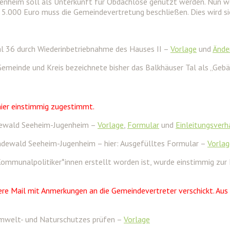
genheim soll als Unterkunft für Obdachlose genutzt werden. Nun 
 5.000 Euro muss die Gemeindevertretung beschließen. Dies wird s
l 36 durch Wiederinbetriebnahme des Hauses II –
Vorlage
und
Ände
Gemeinde und Kreis bezeichnete bisher das Balkhäuser Tal als „Gebä
 hier einstimmig zugestimmt.
ndewald Seeheim-Jugenheim –
Vorlage
,
Formular
und
Einleitungsver
ndewald Seeheim-Jugenheim – hier: Ausgefülltes Formular –
Vorlag
Kommunalpolitiker*innen erstellt worden ist, wurde einstimmig zu
 Mail mit Anmerkungen an die Gemeindevertreter verschickt. Aus 
 Umwelt- und Naturschutzes prüfen –
Vorlage