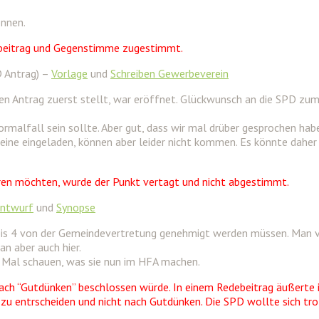
önnen.
beitrag und Gegenstimme zugestimmt.
D Antrag) –
Vorlage
und
Schreiben Gewerbeverein
en Antrag zuerst stellt, war eröffnet. Glückwunsch an die SPD zu
rmalfall sein sollte. Aber gut, dass wir mal drüber gesprochen hab
eine eingeladen, können aber leider nicht kommen. Es könnte daher 
ren möchten, wurde der Punkt vertagt und nicht abgestimmt.
entwurf
und
Synopse
2 bis 4 von der Gemeindevertretung genehmigt werden müssen. Man
n aber auch hier.
 Mal schauen, was sie nun im HFA machen.
ach “Gutdünken” beschlossen würde. In einem Redebeitrag äußerte i
zu entrscheiden und nicht nach Gutdünken. Die SPD wollte sich tro