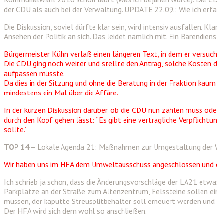
der CDU als auch bei der Verwaltung.
UPDATE 22.09.: Wie ich erfah
Die Diskussion, soviel dürfte klar sein, wird intensiv ausfallen. K
Ansehen der Politik an sich. Das leidet nämlich mit. Ein Bärendiens
Bürgermeister Kühn verlaß einen längeren Text, in dem er versuch
Die CDU ging noch weiter und stellte den Antrag, solche Kosten d
aufpassen müsste.
Da dies in der Sitzung und ohne die Beratung in der Fraktion kau
mindestens ein Mal über die Affäre.
In der kurzen Diskussion darüber, ob die CDU nun zahlen muss oder
durch den Kopf gehen lässt: “Es gibt eine vertragliche Verpflichtun
sollte.”
TOP 14
– Lokale Agenda 21: Maßnahmen zur Umgestaltung der W
Wir haben uns im HFA dem Umweltausschuss angeschlossen und e
Ich schrieb ja schon, dass die Änderungsvorschläge der LA21 et
Parkplätze an der Straße zum Altenzentrum, Felssteine sollen ei
müssen, der kaputte Streusplitbehälter soll erneuert werden und a
Der HFA wird sich dem wohl so anschließen.