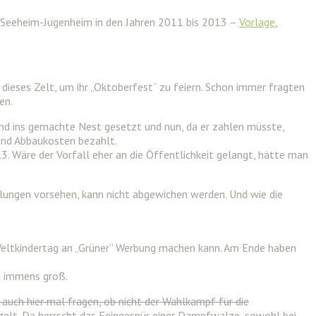
Seeheim-Jugenheim in den Jahren 2011 bis 2013 –
Vorlage
,
dieses Zelt, um ihr „Oktoberfest“ zu feiern. Schon immer fragten
en.
and ins gemachte Nest gesetzt und nun, da er zahlen müsste,
und Abbaukosten bezahlt.
Wäre der Vorfall eher an die Öffentlichkeit gelangt, hätte man
lungen vorsehen, kann nicht abgewichen werden. Und wie die
Weltkindertag an „Grüner“ Werbung machen kann. Am Ende haben
ch immens groß.
auch hier mal fragen, ob nicht der Wahlkampf für die
elt. Da herrscht das Feingespür einer Dampfwalze, sowohl bei