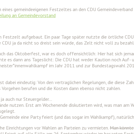
 eines gemeindeeigenen Festzeltes an den CDU Gemeindeverband 
eilung an Gemeindevorstand
Festzelt aufgebaut. Ein paar Tage später nutzte die örtliche CDU 
e CDU ja da nicht so dreist sein würde, das Zelt nicht voll zu bezahl
uch das Oktoberfest, war es doch offensichtlich: Hier hat sich jem
hte es dann ans Tageslicht: Die CDU hat weder Kaution noch Auf- 
ister*innenwahlkampf im Jahr 2011 und zur Bundestagswahl 2013. 
 dabei eindeutig: Von den vertraglichen Regelungen, die diese Zah
s Vorgehen berufen und die Kosten dann ebenso nicht zahlen.
d ja auch nur Steuergelder…
tände nutzen. Erst am Wochenende diskutierten wird, was man am 
sgelegt.
 Gemeinde eine Party feiert (und das sogar im Wahlkampf), natürli
che Einrichtungen vor Wahlen an Parteien zu vermieten.
Man könnte 
 feiert auf alle Fälle am 26. September wieder im besagten Festz