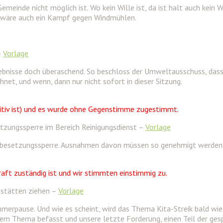
emeinde nicht möglich ist. Wo kein Wille ist, da ist halt auch kein W
e wäre auch ein Kampf gegen Windmühlen.
–
Vorlage
nisse doch überaschend. So beschloss der Umweltausschuss, dass 
hnet, und wenn, dann nur nicht sofort in dieser Sitzung.
ositiv ist) und es wurde ohne Gegenstimme zugestimmt.
tzungssperre im Bereich Reinigungsdienst –
Vorlage
enbesetzungssperre. Ausnahmen davon müssen so genehmigt werden. I
raft zuständig ist und wir stimmten einstimmig zu.
sstätten ziehen –
Vorlage
merpause. Und wie es scheint, wird das Thema Kita-Streik bald wied
em Thema befasst und unsere letzte Forderung, einen Teil der gesp