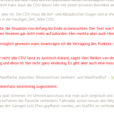
ren habe, baut die CDU dieses Jahr mit einem privaten Betreiber ei
lar aber ist: Die CDU muss die Auf- und Abbaukosten tragen und je ehe
t in der heutigen Zeit, liebe CDU.
te, die Situation von Anfang bis Ende zu beleuchten. Der Text war h
en Vereinen gar nicht mehr aufzubürden. Hier merkte aber auch Herr
m möglich gewesen wäre, beantragte ich die Vertagung des Punktes, 
 nicht (die CDU lässt es juristisch klären), sagte Herr Welker von 
g und diese ist hier nicht ganz eindeutig. Es gibt aber auch eine mora
aldfläche zwischen “Altenzentrum Seeheim” und Waldfriedhof –
V
benfalls einstimmig zugestimmt.
was spät kommen. Im Umweltausschuss war man auch skeptisch und a
n befahren der Parzelle verhindern, Fahrräder sollen besser den W
n den Garagen soll Efeu gepflanzt werden, um Graffiti zu verhinder