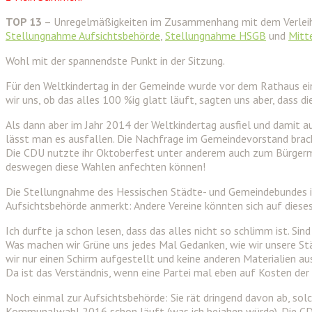
TOP 13
– Unregelmäßigkeiten im Zusammenhang mit dem Verleih
Stellungnahme Aufsichtsbehörde
,
Stellungnahme HSGB
und
Mitt
Wohl mit der spannendste Punkt in der Sitzung.
Für den Weltkindertag in der Gemeinde wurde vor dem Rathaus ein 
wir uns, ob das alles 100 %ig glatt läuft, sagten uns aber, dass di
Als dann aber im Jahr 2014 der Weltkindertag ausfiel und damit a
lässt man es ausfallen. Die Nachfrage im Gemeindevorstand brac
Die CDU nutzte ihr Oktoberfest unter anderem auch zum Bürgerme
deswegen diese Wahlen anfechten können!
Die Stellungnahme des Hessischen Städte- und Gemeindebundes ist
Aufsichtsbehörde anmerkt: Andere Vereine könnten sich auf diese
Ich durfte ja schon lesen, dass das alles nicht so schlimm ist. Sin
Was machen wir Grüne uns jedes Mal Gedanken, wie wir unsere S
wir nur einen Schirm aufgestellt und keine anderen Materialien au
Da ist das Verständnis, wenn eine Partei mal eben auf Kosten der
Noch einmal zur Aufsichtsbehörde: Sie rät dringend davon ab, sol
Kommunalwahl 2016 schon läuft (was ich bejahen würde). Die CDU