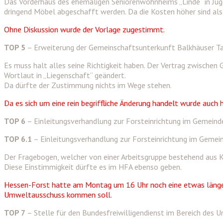
Das Vorderhaus des ehemaligen Seniorenwohnheims „Linde“ in Ju
dringend Möbel abgeschafft werden. Da die Kosten höher sind als
Ohne Diskussion wurde der Vorlage zugestimmt.
TOP 5
– Erweiterung der Gemeinschaftsunterkunft Balkhäuser Ta
Es muss halt alles seine Richtigkeit haben. Der Vertrag zwischen 
Wortlaut in „Liegenschaft“ geändert.
Da dürfte der Zustimmung nichts im Wege stehen.
Da es sich um eine rein begriffliche Änderung handelt wurde auch
TOP 6
– Einleitungsverhandlung zur Forsteinrichtung im Gemei
TOP 6.1
– Einleitungsverhandlung zur Forsteinrichtung im Gemei
Der Fragebogen, welcher von einer Arbeitsgruppe bestehend aus 
Diese Einstimmigkeit dürfte es im HFA ebenso geben.
Hessen-Forst hatte am Montag um 16 Uhr noch eine etwas längere
Umweltausschuss kommen soll.
TOP 7
– Stelle für den Bundesfreiwilligendienst im Bereich des