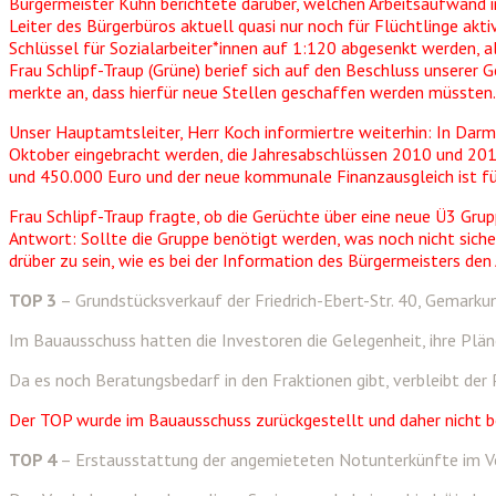
Bürgermeister Kühn berichtete darüber, welchen Arbeitsaufwand in d
Leiter des Bürgerbüros aktuell quasi nur noch für Flüchtlinge akt
Schlüssel für Sozialarbeiter*innen auf 1:120 abgesenkt werden, al
Frau Schlipf-Traup (Grüne) berief sich auf den Beschluss unserer
merkte an, dass hierfür neue Stellen geschaffen werden müssten.
Unser Hauptamtsleiter, Herr Koch informiertre weiterhin: In Dar
Oktober eingebracht werden, die Jahresabschlüssen 2010 und 2
und 450.000 Euro und der neue kommunale Finanzausgleich ist f
Frau Schlipf-Traup fragte, ob die Gerüchte über eine neue Ü3 Gru
Antwort: Sollte die Gruppe benötigt werden, was noch nicht sicher
drüber zu sein, wie es bei der Information des Bürgermeisters den
TOP 3
– Grundstücksverkauf der Friedrich-Ebert-Str. 40, Gemarku
Im Bauausschuss hatten die Investoren die Gelegenheit, ihre Plä
Da es noch Beratungsbedarf in den Fraktionen gibt, verbleibt der
Der TOP wurde im Bauausschuss zurückgestellt und daher nicht b
TOP 4
– Erstausstattung der angemieteten Notunterkünfte im V