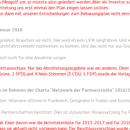
inigolf vor, er müsste also geändert werden. Aber ein Investor zah
ertretung uns erst einmal den Plan zeigen lassen sollten.
r dann mit unseren Entscheidungen zum Bebauungsplan nicht einve
Januar 2018
lehnt. Brauchen wir nicht, hier wird eh kein LKW langfahren. Und we
rchfahrtsverkehr nachweisen zu können. Und das nicht nur aus Gr
.
doch noch für eine Annahme sorgen.
mweltausschuss. Nur das Abstimmungsergebnis war ein anderes. Den
rüne, 2 SPD) und 4 Nein-Stimmen (3 CDU, 1 FDP) wurde der Vorlage
en im Rahmen der Charta “Netzwerk der Partnerstädte” 2016/
en: Villenave d’Ornon in Frankreich, Ceregnano in Italien und Kosm
Partnerschaften berichtet. Dies ist inzwischen Voraussetzung für F
. Einer davon war die Aktivitätenliste für 2015-2017 und für 2018 bi
ass sie aktuell nicht vorliegen kann. Der Beschlussvorschlag wurde