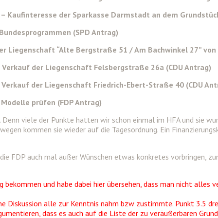
e – Kaufinteresse der Sparkasse Darmstadt an dem Grundstüc
us Bundesprogrammen (SPD Antrag)
der Liegenschaft “Alte Bergstraße 51 / Am Bachwinkel 27” von 
m Verkauf der Liegenschaft Felsbergstraße 26a (CDU Antrag)
 Verkauf der Liegenschaft Friedrich-Ebert-Straße 40 (CDU Ant
e Modelle prüfen (FDP Antrag)
t. Denn viele der Punkte hatten wir schon einmal im HFA und sie wu
eswegen kommen sie wieder auf die Tagesordnung. Ein Finanzierung
 die FDP auch mal außer Wünschen etwas konkretes vorbringen, zum 
tig bekommen und habe dabei hier übersehen, dass man nicht alles 
ohne Diskussion alle zur Kenntnis nahm bzw zustimmte. Punkt 3.5 dr
mentieren, dass es auch auf die Liste der zu veräußerbaren Grunds