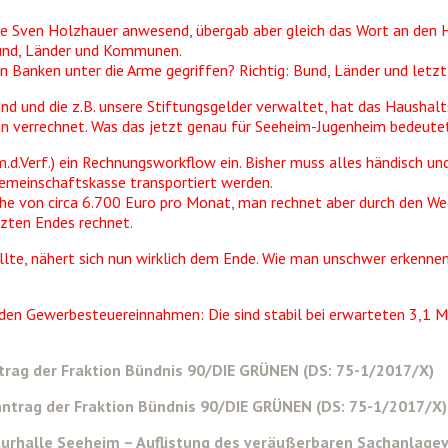
te Sven Holzhauer anwesend, übergab aber gleich das Wort an den H
 Bund, Länder und Kommunen.
en Banken unter die Arme gegriffen? Richtig: Bund, Länder und let
sind und die z.B. unsere Stiftungsgelder verwaltet, hat das Haush
 verrechnet. Was das jetzt genau für Seeheim-Jugenheim bedeutet
.d.Verf.) ein Rechnungsworkflow ein. Bisher muss alles händisch u
Gemeinschaftskasse transportiert werden.
 von circa 6.700 Euro pro Monat, man rechnet aber durch den Weg
tzten Endes rechnet.
llte, nähert sich nun wirklich dem Ende. Wie man unschwer erkennen
den Gewerbesteuereinnahmen: Die sind stabil bei erwarteten 3,1 Mi
ntrag der Fraktion Bündnis 90/DIE GRÜNEN (DS: 75-1/2017/X)
antrag der Fraktion Bündnis 90/DIE GRÜNEN (DS: 75-1/2017/X)
urhalle Seeheim – Auflistung des veräußerbaren Sachanlagev