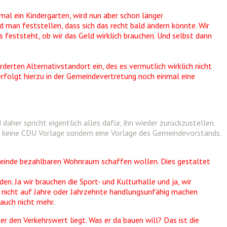
al ein Kindergarten, wird nun aber schon länger
 man feststellen, dass sich das recht bald ändern könnte. Wir
is feststeht, ob wir das Geld wirklich brauchen. Und selbst dann
derten Alternativstandort ein, des es vermutlich wirklich nicht
erfolgt hierzu in der Gemeindevertretung noch einmal eine
aher spricht eigentlich alles dafür, ihn wieder zurückzustellen.
er keine CDU Vorlage sondern eine Vorlage des Gemeindevorstands.
emeinde bezahlbaren Wohnraum schaffen wollen. Dies gestaltet
n. Ja wir brauchen die Sport- und Kulturhalle und ja, wir
ns nicht auf Jahre oder Jahrzehnte handlungsunfähig machen
auch nicht mehr.
er den Verkehrswert liegt. Was er da bauen will? Das ist die