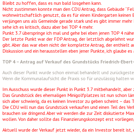
Bleibt zu hoffen, dass es nun bald losgehen kann.
Nicht zustimmen konnte man den CDU Antrag, dass Gebäude “Felsbe
wohnwirtschaftlich genutzt, da es für einen Kindergarten keinen 
verjüngen uns als Gemeinde gerade stark und es gibt immer mehr Kin
sehe ich es kritisch, dazu aber bei TOP 4 mehr.
Punkt 3.7 überspringe ich mal und gehe bei eben jenen TOP 4 näher
Der letzte Punkt war der FDP Antrag, der letztlich abgelehnt wurde
gibt. Aber das war eben nicht der komplette Antrag, der enthielt
Diskussion und ein herausstellen eben jener Punkte, ich glaube es 
TOP 4 – Antrag auf Verkauf des Grundstücks Friedrich-Ebert
Auch dieser Punkt wurde schon einmal behandelt und zurückgestellt
Wenn die Kommunalaufsicht die Praxis so für unzulässig halten w
Im Ausschuss wurde dieser Punkt in Punkt 3.7 mitbehandelt, aber z
Das Grundstück des ehemaligen Minigolfplatzes ist nun schon län
sich aber schwierig, da es keinen Investor zu geben scheint – das 
Die CDU will nun das Grundstück verkaufen und einen Teil des Verka
brauchen sie dringend. Aber wir werden die zur Zeit diskutierte M
wollen. Von daher sollte das Finanzierungskonzept erst vorliegen
Aktuell wurde der Verkauf jetzt wieder, da ein Investor bereit ist