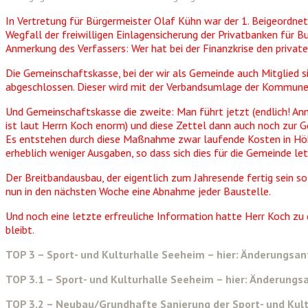
In Vertretung für Bürgermeister Olaf Kühn war der 1. Beigeordne
Wegfall der freiwilligen Einlagensicherung der Privatbanken für
Anmerkung des Verfassers: Wer hat bei der Finanzkrise den privat
Die Gemeinschaftskasse, bei der wir als Gemeinde auch Mitglied 
abgeschlossen. Dieser wird mit der Verbandsumlage der Kommunen
Und Gemeinschaftskasse die zweite: Man führt jetzt (endlich! Anm
ist laut Herrn Koch enorm) und diese Zettel dann auch noch zur 
Es entstehen durch diese Maßnahme zwar laufende Kosten in Höhe
erheblich weniger Ausgaben, so dass sich dies für die Gemeinde le
Der Breitbandausbau, der eigentlich zum Jahresende fertig sein so
nun in den nächsten Woche eine Abnahme jeder Baustelle.
Und noch eine letzte erfreuliche Information hatte Herr Koch zu 
bleibt.
TOP 3 – Sport- und Kulturhalle Seeheim – hier: Änderungsa
TOP 3.1 – Sport- und Kulturhalle Seeheim – hier: Änderungs
TOP 3.2 – Neubau/Grundhafte Sanierung der Sport- und Kult