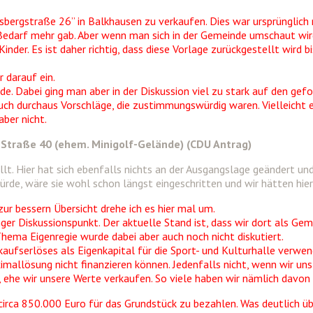
rgstraße 26” in Balkhausen zu verkaufen. Dies war ursprünglich m
Bedarf mehr gab. Aber wenn man sich in der Gemeinde umschaut wird
der. Es ist daher richtig, dass diese Vorlage zurückgestellt wird b
 darauf ein.
. Dabei ging man aber in der Diskussion viel zu stark auf den gefor
 auch durchaus Vorschläge, die zustimmungswürdig waren. Vielleicht 
aber nicht.
-Straße 40 (ehem. Minigolf-Gelände) (CDU Antrag)
. Hier hat sich ebenfalls nichts an der Ausgangslage geändert und d
ürde, wäre sie wohl schon längst eingeschritten und wir hätten hi
ur bessern Übersicht drehe ich es hier mal um.
ger Diskussionspunkt. Der aktuelle Stand ist, dass wir dort als G
Thema Eigenregie wurde dabei aber auch noch nicht diskutiert.
ufserlöses als Eigenkapital für die Sport- und Kulturhalle verwende
aximallösung nicht finanzieren können. Jedenfalls nicht, wenn wir u
, ehe wir unsere Werte verkaufen. So viele haben wir nämlich davon 
, circa 850.000 Euro für das Grundstück zu bezahlen. Was deutlich üb