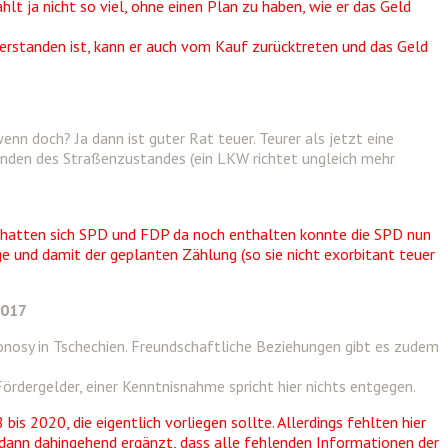
lt ja nicht so viel, ohne einen Plan zu haben, wie er das Geld
rstanden ist, kann er auch vom Kauf zurücktreten und das Geld
nn doch? Ja dann ist guter Rat teuer. Teurer als jetzt eine
ünden des Straßenzustandes (ein LKW richtet ungleich mehr
n hatten sich SPD und FDP da noch enthalten konnte die SPD nun
 und damit der geplanten Zählung (so sie nicht exorbitant teuer
2017
onosy in Tschechien. Freundschaftliche Beziehungen gibt es zudem
ördergelder, einer Kenntnisnahme spricht hier nichts entgegen.
s 2020, die eigentlich vorliegen sollte. Allerdings fehlten hier
 dann dahingehend ergänzt, dass alle fehlenden Informationen der