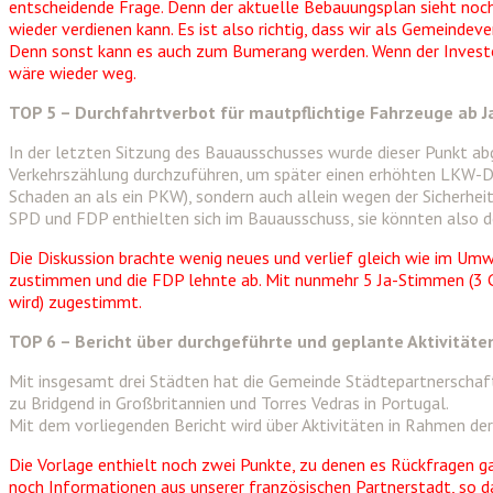
entscheidende Frage. Denn der aktuelle Bebauungsplan sieht noch M
wieder verdienen kann. Es ist also richtig, dass wir als Gemeindev
Denn sonst kann es auch zum Bumerang werden. Wenn der Investo
wäre wieder weg.
TOP 5 – Durchfahrtverbot für mautpflichtige Fahrzeuge ab 
In der letzten Sitzung des Bauausschusses wurde dieser Punkt abge
Verkehrszählung durchzuführen, um später einen erhöhten LKW-Du
Schaden an als ein PKW), sondern auch allein wegen der Sicherheit
SPD und FDP enthielten sich im Bauausschuss, sie könnten also 
Die Diskussion brachte wenig neues und verlief gleich wie im U
zustimmen und die FDP lehnte ab. Mit nunmehr 5 Ja-Stimmen (3 G
wird) zugestimmt.
TOP 6 – Bericht über durchgeführte und geplante Aktivität
Mit insgesamt drei Städten hat die Gemeinde Städtepartnerschaft
zu Bridgend in Großbritannien und Torres Vedras in Portugal.
Mit dem vorliegenden Bericht wird über Aktivitäten in Rahmen der 
Die Vorlage enthielt noch zwei Punkte, zu denen es Rückfragen gab
noch Informationen aus unserer französischen Partnerstadt, so d