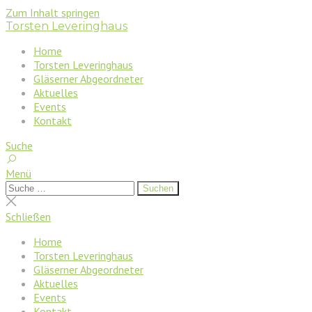
Zum Inhalt springen
Torsten Leveringhaus
Home
Torsten Leveringhaus
Gläserner Abgeordneter
Aktuelles
Events
Kontakt
Suche
Menü
Suchen
Suchen
nach:
Suche
schließen
Schließen
Home
Torsten Leveringhaus
Gläserner Abgeordneter
Aktuelles
Events
Kontakt