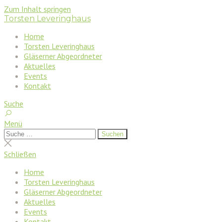
Zum Inhalt springen
Torsten Leveringhaus
Home
Torsten Leveringhaus
Gläserner Abgeordneter
Aktuelles
Events
Kontakt
Suche
Menü
Suchen
Suchen
nach:
Suche
schließen
Schließen
Home
Torsten Leveringhaus
Gläserner Abgeordneter
Aktuelles
Events
Kontakt