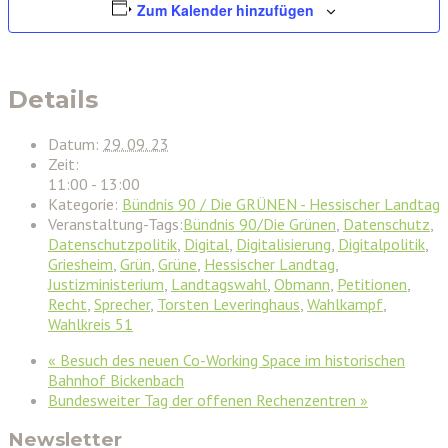
Zum Kalender hinzufügen
Details
Datum:
29. 09. 23
Zeit:
11:00 - 13:00
Kategorie:
Bündnis 90 / Die GRÜNEN - Hessischer Landtag
Veranstaltung-Tags:
Bündnis 90/Die Grünen
,
Datenschutz
,
Datenschutzpolitik
,
Digital
,
Digitalisierung
,
Digitalpolitik
,
Griesheim
,
Grün
,
Grüne
,
Hessischer Landtag
,
Justizministerium
,
Landtagswahl
,
Obmann
,
Petitionen
,
Recht
,
Sprecher
,
Torsten Leveringhaus
,
Wahlkampf
,
Wahlkreis 51
«
Besuch des neuen Co-Working Space im historischen
Bahnhof Bickenbach
Bundesweiter Tag der offenen Rechenzentren
»
Newsletter