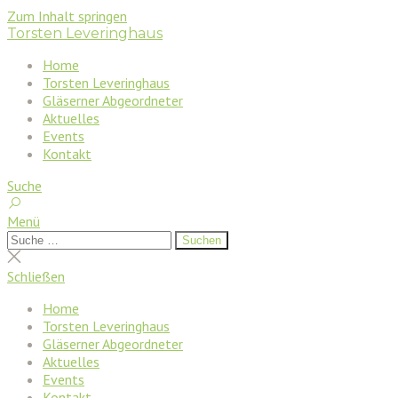
Zum Inhalt springen
Torsten Leveringhaus
Home
Torsten Leveringhaus
Gläserner Abgeordneter
Aktuelles
Events
Kontakt
Suche
Menü
Suchen
Suchen
nach:
Suche
schließen
Schließen
Home
Torsten Leveringhaus
Gläserner Abgeordneter
Aktuelles
Events
Kontakt