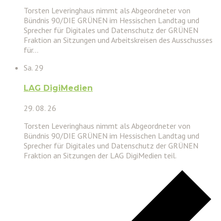
Torsten Leveringhaus nimmt als Abgeordneter von
Bündnis 90/DIE GRÜNEN im Hessischen Landtag und
Sprecher für Digitales und Datenschutz der GRÜNEN
Fraktion an Sitzungen und Arbeitskreisen des Ausschusses
für…
Sa.
29
LAG DigiMedien
29. 08. 26
Torsten Leveringhaus nimmt als Abgeordneter von
Bündnis 90/DIE GRÜNEN im Hessischen Landtag und
Sprecher für Digitales und Datenschutz der GRÜNEN
Fraktion an Sitzungen der LAG DigiMedien teil.