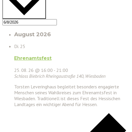
August 2026
Di.
25
Ehrenamtsfest
25. 08. 26 @ 16:00
-
21:00
Schloss Biebrich
Rheingaustraße 140, Wiesbaden
Torsten Leveringhaus begleitet besonders engagierte
Menschen seines Wahlkreises zum Ehrenamtsfest in
Wiesbaden. Traditionell ist dieses Fest des Hessischen
Landtages ein wichtiger Abend für Hessen.