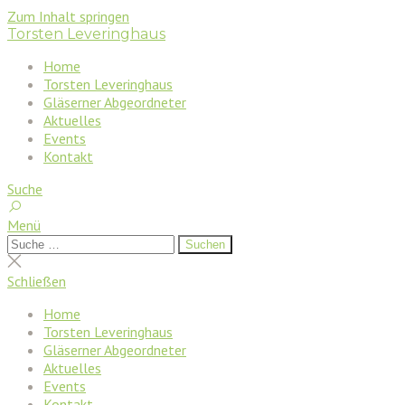
Zum Inhalt springen
Torsten Leveringhaus
Home
Torsten Leveringhaus
Gläserner Abgeordneter
Aktuelles
Events
Kontakt
Suche
Menü
Suchen
Suchen
nach:
Suche
schließen
Schließen
Home
Torsten Leveringhaus
Gläserner Abgeordneter
Aktuelles
Events
Kontakt