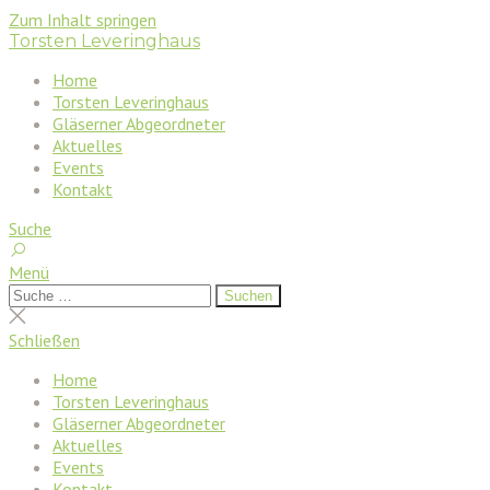
Zum Inhalt springen
Torsten Leveringhaus
Home
Torsten Leveringhaus
Gläserner Abgeordneter
Aktuelles
Events
Kontakt
Suche
Menü
Suchen
Suchen
nach:
Suche
schließen
Schließen
Home
Torsten Leveringhaus
Gläserner Abgeordneter
Aktuelles
Events
Kontakt