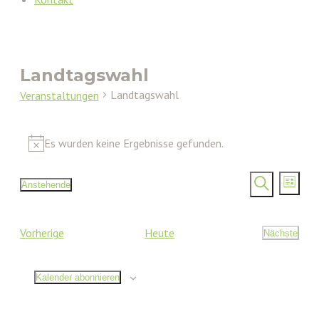
Landtagswahl
Landtagswahl
Veranstaltungen
Veranstaltungen
Es wurden keine Ergebnisse gefunden.
Hinweis
Verans
Vera
Anstehende
Liste
Ansi
Datum
Such-
Suche
Nav
wählen.
und
Veranstaltungen
Vorherige
Heute
Nächste
Ansicht
Veransta
Kalender abonnieren