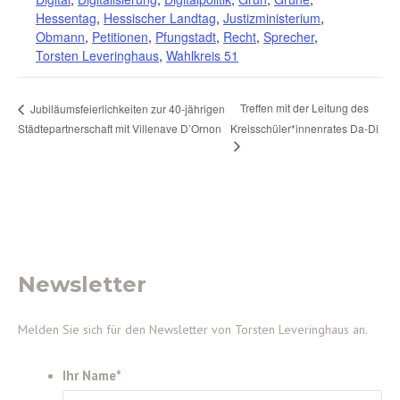
Hessentag
,
Hessischer Landtag
,
Justizministerium
,
Obmann
,
Petitionen
,
Pfungstadt
,
Recht
,
Sprecher
,
Torsten Leveringhaus
,
Wahlkreis 51
Treffen mit der Leitung des
Jubiläumsfeierlichkeiten zur 40-jährigen
Städtepartnerschaft mit Villenave D’Ornon
Kreisschüler*innenrates Da-Di
Newsletter
Melden Sie sich für den Newsletter von Torsten Leveringhaus an.
Ihr Name
*