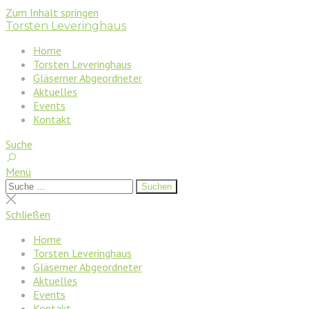
Zum Inhalt springen
Torsten Leveringhaus
Home
Torsten Leveringhaus
Gläserner Abgeordneter
Aktuelles
Events
Kontakt
Suche
Menü
Suchen
Suchen
nach:
Suche
schließen
Schließen
Home
Torsten Leveringhaus
Gläserner Abgeordneter
Aktuelles
Events
Kontakt