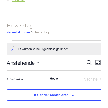
Hessentag
Veranstaltungen
Hessentag
Veranstaltungen
Es wurden keine Ergebnisse gefunden.
Hinweis
Anstehende
Veranst
Vera
Suche
Liste
Ansi
Such-
Datum
Navi
wählen.
und
Heute
Nächste
Veranstaltungen
Vorherige
Ansicht
Veranstal
Kalender abonnieren