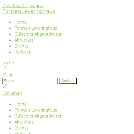
Zum Inhalt springen
Torsten Leveringhaus
Home
Torsten Leveringhaus
Gläserner Abgeordneter
Aktuelles
Events
Kontakt
Suche
Menü
Suchen
Suchen
nach:
Suche
schließen
Schließen
Home
Torsten Leveringhaus
Gläserner Abgeordneter
Aktuelles
Events
Kontakt