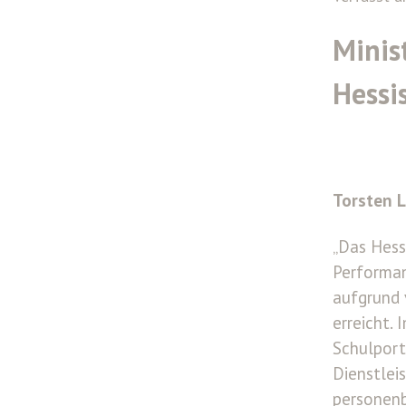
Minis
Hessi
Torsten L
„Das Hess
Performan
aufgrund 
erreicht.
Schulport
Dienstlei
personenb