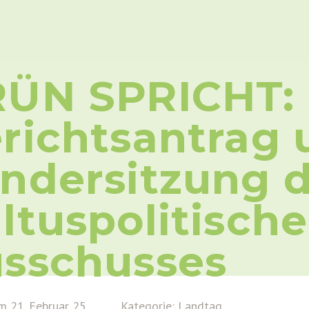
ÜN SPRICHT: 
richtsantrag 
ndersitzung 
ltuspolitisch
sschusses
m 21. Februar 25
Kategorie: Landtag