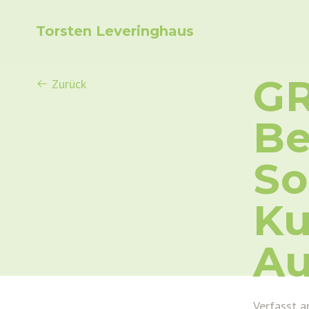
Torsten Leveringhaus
GR
Zurück
Be
So
Ku
Au
Verfasst a