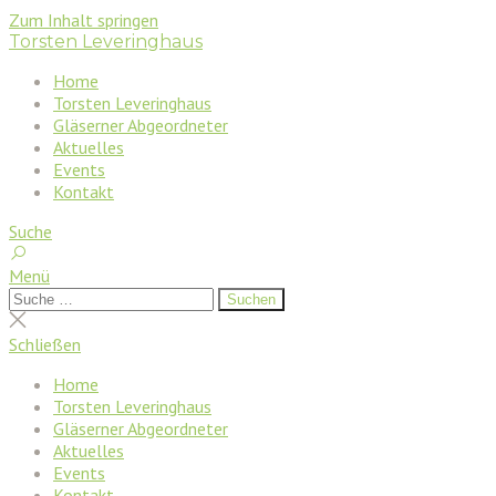
Zum Inhalt springen
Torsten Leveringhaus
Home
Torsten Leveringhaus
Gläserner Abgeordneter
Aktuelles
Events
Kontakt
Suche
Menü
Suchen
Suchen
nach:
Suche
schließen
Schließen
Home
Torsten Leveringhaus
Gläserner Abgeordneter
Aktuelles
Events
Kontakt