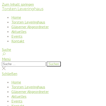
Zum Inhalt springen
Torsten Leveringhaus
Home
Torsten Leveringhaus
Gläserner Abgeordneter
Aktuelles
Events
Kontakt
Suche
Menü
Suchen
Suchen
nach:
Suche
schließen
Schließen
Home
Torsten Leveringhaus
Gläserner Abgeordneter
Aktuelles
Events
Kontakt