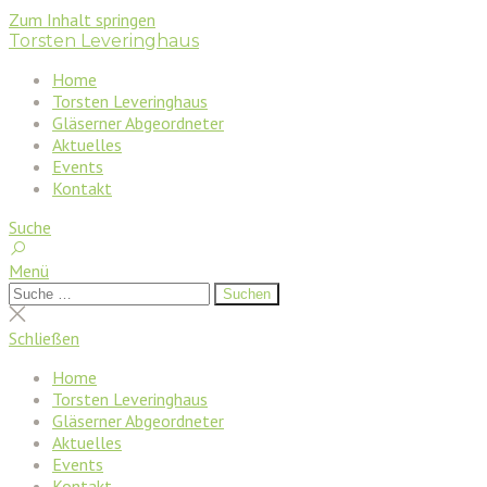
Zum Inhalt springen
Torsten Leveringhaus
Home
Torsten Leveringhaus
Gläserner Abgeordneter
Aktuelles
Events
Kontakt
Suche
Menü
Suchen
Suchen
nach:
Suche
schließen
Schließen
Home
Torsten Leveringhaus
Gläserner Abgeordneter
Aktuelles
Events
Kontakt