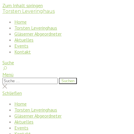
Zum Inhalt springen
Torsten Leveringhaus
Home
Torsten Leveringhaus
Gläserner Abgeordneter
Aktuelles
Events
Kontakt
Suche
Menü
Suchen
Suchen
nach:
Suche
schließen
Schließen
Home
Torsten Leveringhaus
Gläserner Abgeordneter
Aktuelles
Events
Kontakt