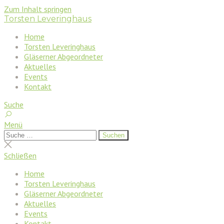
Zum Inhalt springen
Torsten Leveringhaus
Home
Torsten Leveringhaus
Gläserner Abgeordneter
Aktuelles
Events
Kontakt
Suche
Menü
Suchen
Suchen
nach:
Suche
schließen
Schließen
Home
Torsten Leveringhaus
Gläserner Abgeordneter
Aktuelles
Events
Kontakt