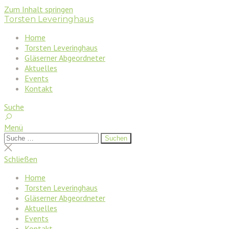
Zum Inhalt springen
Torsten Leveringhaus
Home
Torsten Leveringhaus
Gläserner Abgeordneter
Aktuelles
Events
Kontakt
Suche
Menü
Suchen
Suchen
nach:
Suche
schließen
Schließen
Home
Torsten Leveringhaus
Gläserner Abgeordneter
Aktuelles
Events
Kontakt