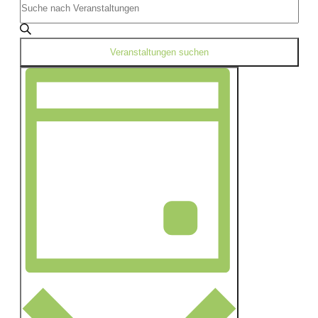
Such-
Sie
und
Das
Schlüsselwort.
Ansichtennavigation
Veranstaltungen suchen
Suche
nach
Veranstaltung
Veranstaltungen
Ansichten-
Schlüsselwort.
Navigation
Tag