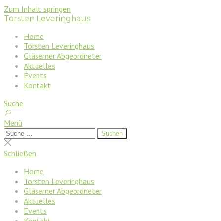
Zum Inhalt springen
Torsten Leveringhaus
Home
Torsten Leveringhaus
Gläserner Abgeordneter
Aktuelles
Events
Kontakt
Suche
Menü
Suchen
Suchen
nach:
Suche
schließen
Schließen
Home
Torsten Leveringhaus
Gläserner Abgeordneter
Aktuelles
Events
Kontakt