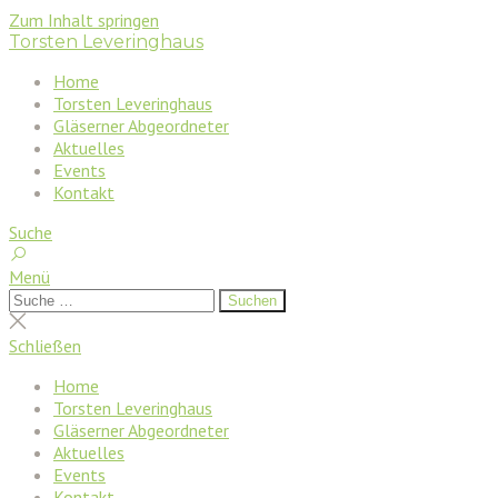
Zum Inhalt springen
Torsten Leveringhaus
Home
Torsten Leveringhaus
Gläserner Abgeordneter
Aktuelles
Events
Kontakt
Suche
Menü
Suchen
Suchen
nach:
Suche
schließen
Schließen
Home
Torsten Leveringhaus
Gläserner Abgeordneter
Aktuelles
Events
Kontakt