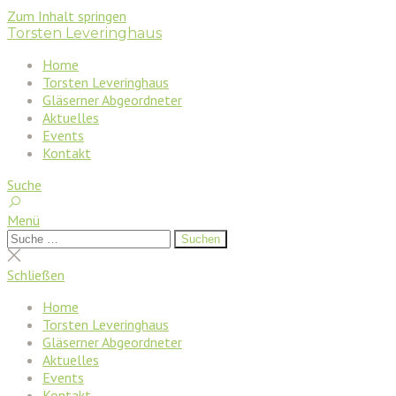
Zum Inhalt springen
Torsten Leveringhaus
Home
Torsten Leveringhaus
Gläserner Abgeordneter
Aktuelles
Events
Kontakt
Suche
Menü
Suchen
Suchen
nach:
Suche
schließen
Schließen
Home
Torsten Leveringhaus
Gläserner Abgeordneter
Aktuelles
Events
Kontakt