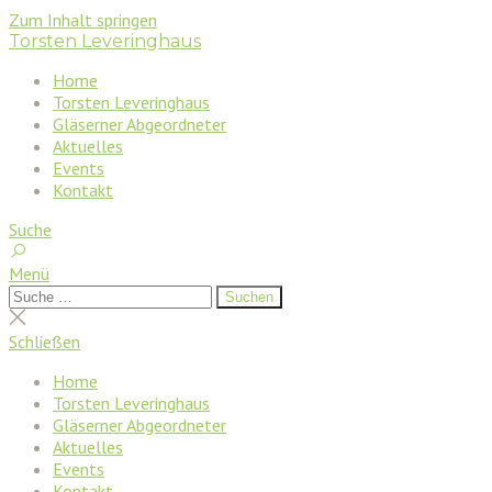
Zum Inhalt springen
Torsten Leveringhaus
Home
Torsten Leveringhaus
Gläserner Abgeordneter
Aktuelles
Events
Kontakt
Suche
Menü
Suchen
Suchen
nach:
Suche
schließen
Schließen
Home
Torsten Leveringhaus
Gläserner Abgeordneter
Aktuelles
Events
Kontakt