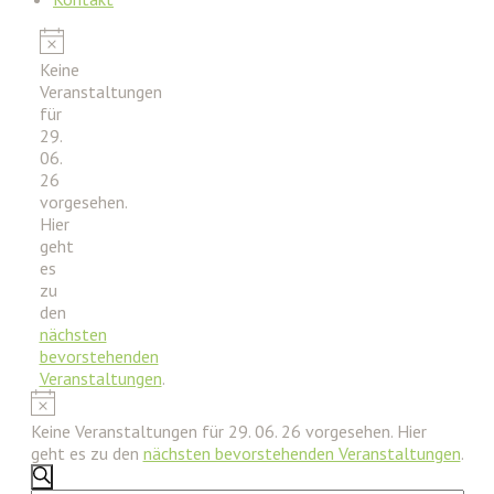
Veranstaltungen
Hinweis
Keine
für
Veranstaltungen
29.
für
06.
29.
06.
26
26
vorgesehen.
Hier
geht
es
zu
den
nächsten
bevorstehenden
Veranstaltungen
.
Hinweis
Keine Veranstaltungen für 29. 06. 26 vorgesehen. Hier
geht es zu den
nächsten bevorstehenden Veranstaltungen
.
Veranstaltungen