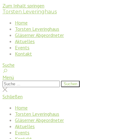
Zum Inhalt springen
Torsten Leveringhaus
Home
Torsten Leveringhaus
Gläserner Abgeordneter
Aktuelles
Events
Kontakt
Suche
Menü
Suchen
Suchen
nach:
Suche
schließen
Schließen
Home
Torsten Leveringhaus
Gläserner Abgeordneter
Aktuelles
Events
Kontakt