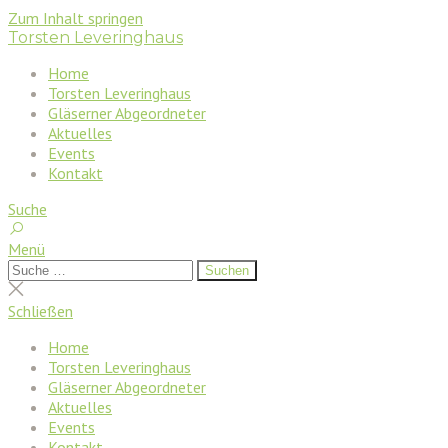
Zum Inhalt springen
Torsten Leveringhaus
Home
Torsten Leveringhaus
Gläserner Abgeordneter
Aktuelles
Events
Kontakt
Suche
Menü
Suchen
Suchen
nach:
Suche
schließen
Schließen
Home
Torsten Leveringhaus
Gläserner Abgeordneter
Aktuelles
Events
Kontakt