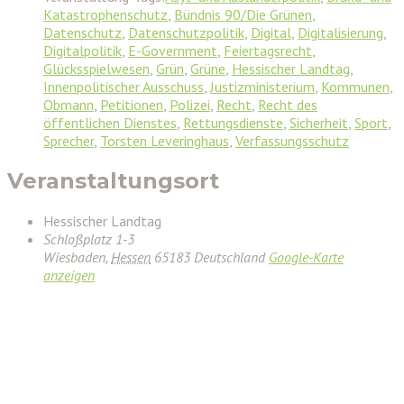
Katastrophenschutz
,
Bündnis 90/Die Grünen
,
Datenschutz
,
Datenschutzpolitik
,
Digital
,
Digitalisierung
,
Digitalpolitik
,
E-Government
,
Feiertagsrecht
,
Glücksspielwesen
,
Grün
,
Grüne
,
Hessischer Landtag
,
Innenpolitischer Ausschuss
,
Justizministerium
,
Kommunen
,
Obmann
,
Petitionen
,
Polizei
,
Recht
,
Recht des
öffentlichen Dienstes
,
Rettungsdienste
,
Sicherheit
,
Sport
,
Sprecher
,
Torsten Leveringhaus
,
Verfassungsschutz
Veranstaltungsort
Hessischer Landtag
Schloßplatz 1-3
Wiesbaden
,
Hessen
65183
Deutschland
Google-Karte
anzeigen