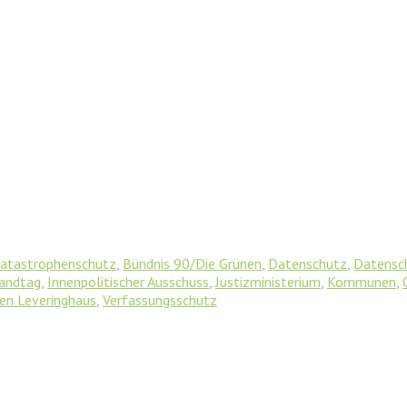
Katastrophenschutz
,
Bündnis 90/Die Grünen
,
Datenschutz
,
Datensch
Landtag
,
Innenpolitischer Ausschuss
,
Justizministerium
,
Kommunen
,
en Leveringhaus
,
Verfassungsschutz