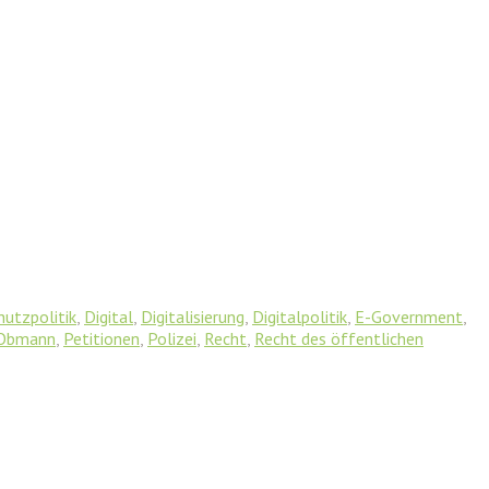
utzpolitik
,
Digital
,
Digitalisierung
,
Digitalpolitik
,
E-Government
,
Obmann
,
Petitionen
,
Polizei
,
Recht
,
Recht des öffentlichen