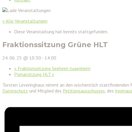
« Alle Veranstaltungen
Diese Veranstaltung hat bereits stattgefunden.
Fraktionssitzung Grüne HLT
24. 06. 25 @ 10:30
-
14:00
«
Fraktionssitzung Seeheim-Jugenheim
Plenarsitzung HLT
»
Torsten Leveringhaus nimmt an den wöchentlich stattfindenden 
Datenschutz
und Mitglied des
Petitionsausschusses
, des
Innenau