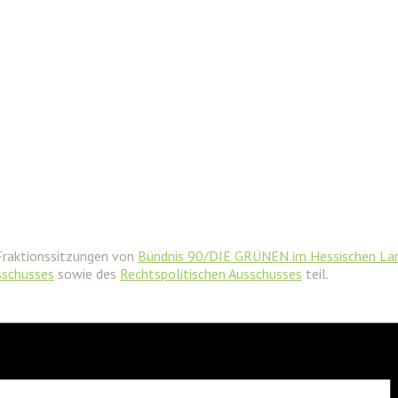
Fraktionssitzungen von
Bündnis 90/DIE GRÜNEN im Hessischen La
sschusses
sowie des
Rechtspolitischen Ausschusses
teil.