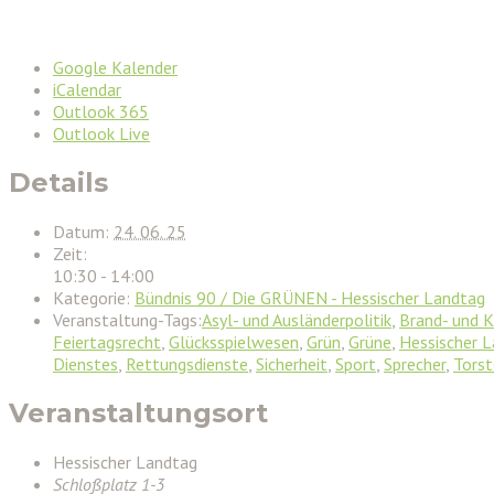
Google Kalender
iCalendar
Outlook 365
Outlook Live
Details
Datum:
24. 06. 25
Zeit:
10:30 - 14:00
Kategorie:
Bündnis 90 / Die GRÜNEN - Hessischer Landtag
Veranstaltung-Tags:
Asyl- und Ausländerpolitik
,
Brand- und 
Feiertagsrecht
,
Glücksspielwesen
,
Grün
,
Grüne
,
Hessischer 
Dienstes
,
Rettungsdienste
,
Sicherheit
,
Sport
,
Sprecher
,
Torst
Veranstaltungsort
Hessischer Landtag
Schloßplatz 1-3