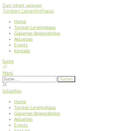
Zum Inhalt springen
Torsten Leveringhaus
Home
Torsten Leveringhaus
Gläserner Abgeordneter
Aktuelles
Events
Kontakt
Suche
Menü
Suchen
Suchen
nach:
Suche
schließen
Schließen
Home
Torsten Leveringhaus
Gläserner Abgeordneter
Aktuelles
Events
Kontakt