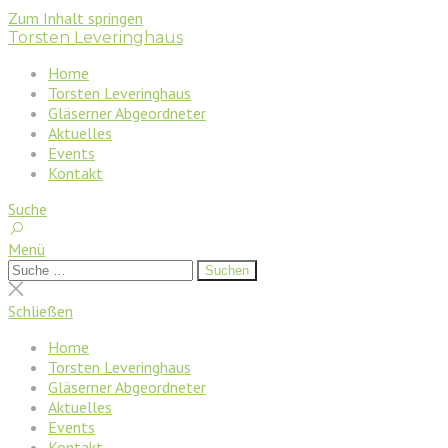
Zum Inhalt springen
Torsten Leveringhaus
Home
Torsten Leveringhaus
Gläserner Abgeordneter
Aktuelles
Events
Kontakt
Suche
Menü
Suchen
Suchen
nach:
Suche
schließen
Schließen
Home
Torsten Leveringhaus
Gläserner Abgeordneter
Aktuelles
Events
Kontakt