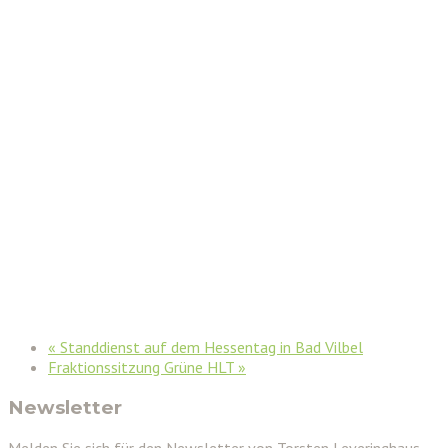
«
Standdienst auf dem Hessentag in Bad Vilbel
Fraktionssitzung Grüne HLT
»
Newsletter
Melden Sie sich für den Newsletter von Torsten Leveringhaus