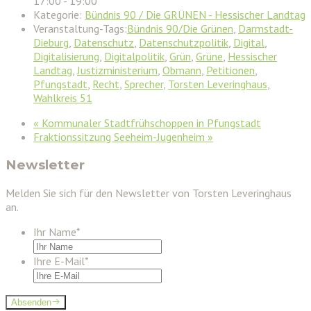
17:00 - 19:00
Kategorie:
Bündnis 90 / Die GRÜNEN - Hessischer Landtag
Veranstaltung-Tags:
Bündnis 90/Die Grünen
,
Darmstadt-
Dieburg
,
Datenschutz
,
Datenschutzpolitik
,
Digital
,
Digitalisierung
,
Digitalpolitik
,
Grün
,
Grüne
,
Hessischer
Landtag
,
Justizministerium
,
Obmann
,
Petitionen
,
Pfungstadt
,
Recht
,
Sprecher
,
Torsten Leveringhaus
,
Wahlkreis 51
«
Kommunaler Stadtfrühschoppen in Pfungstadt
Fraktionssitzung Seeheim-Jugenheim
»
Newsletter
Melden Sie sich für den Newsletter von Torsten Leveringhaus
an.
Ihr Name
*
Ihre E-Mail
*
Absenden