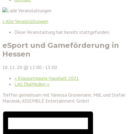
« Alle Veranstaltungen
Diese Veranstaltung hat bereits stattgefunden.
eSport und Gameförderung in
Hessen
18. 11. 20 @ 12:00
-
13:00
«
Klausurtagung Haushalt 2021
LAG DigiMedien
»
Treffen gemeinsam mit Vanessa Gronemann, MdL und Stefan
Marcinek, ASSEMBLE Entertainment GmbH