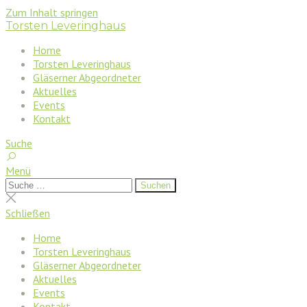
Zum Inhalt springen
Torsten Leveringhaus
Home
Torsten Leveringhaus
Gläserner Abgeordneter
Aktuelles
Events
Kontakt
Suche
Menü
Suchen
Suchen
nach:
Suche
schließen
Schließen
Home
Torsten Leveringhaus
Gläserner Abgeordneter
Aktuelles
Events
Kontakt