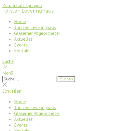
Zum Inhalt springen
Torsten Leveringhaus
Home
Torsten Leveringhaus
Gläserner Abgeordneter
Aktuelles
Events
Kontakt
Suche
Menü
Suchen
Suchen
nach:
Suche
schließen
Schließen
Home
Torsten Leveringhaus
Gläserner Abgeordneter
Aktuelles
Events
Kontakt