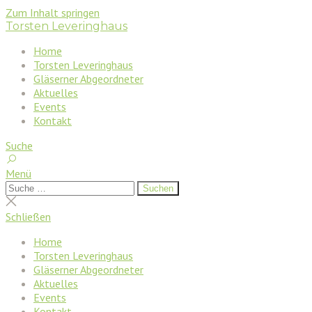
Zum Inhalt springen
Torsten Leveringhaus
Home
Torsten Leveringhaus
Gläserner Abgeordneter
Aktuelles
Events
Kontakt
Suche
Menü
Suchen
Suchen
nach:
Suche
schließen
Schließen
Home
Torsten Leveringhaus
Gläserner Abgeordneter
Aktuelles
Events
Kontakt