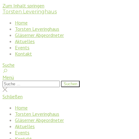
Zum Inhalt springen
Torsten Leveringhaus
Home
Torsten Leveringhaus
Gläserner Abgeordneter
Aktuelles
Events
Kontakt
Suche
Menü
Suchen
Suchen
nach:
Suche
schließen
Schließen
Home
Torsten Leveringhaus
Gläserner Abgeordneter
Aktuelles
Events
Kontakt