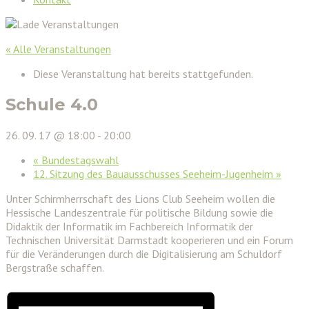
« Alle Veranstaltungen
Diese Veranstaltung hat bereits stattgefunden.
Schule 4.0
26. 09. 17 @ 18:00
-
20:00
«
Bundestagswahl
12. Sitzung des Bauausschusses Seeheim-Jugenheim
»
Unter Schirmherrschaft des Lions Club Seeheim wollen die
Hessische Landeszentrale für politische Bildung sowie die
Didaktik der Informatik im Fachbereich Informatik der
Technischen Universität Darmstadt kooperieren und ein Forum
für die Veränderungen durch die Digitalisierung am Schuldorf
Bergstraße schaffen.