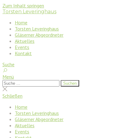
Zum Inhalt springen
Torsten Leveringhaus
Home
Torsten Leveringhaus
Gläserner Abgeordneter
Aktuelles
Events
Kontakt
Suche
Menü
Suchen
Suchen
nach:
Suche
schließen
Schließen
Home
Torsten Leveringhaus
Gläserner Abgeordneter
Aktuelles
Events
Kontakt