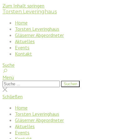
Zum Inhalt springen
Torsten Leveringhaus
Home
Torsten Leveringhaus
Gläserner Abgeordneter
Aktuelles
Events
Kontakt
Suche
Menü
Suchen
Suchen
nach:
Suche
schließen
Schließen
Home
Torsten Leveringhaus
Gläserner Abgeordneter
Aktuelles
Events
Kontakt