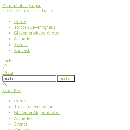
Zum Inhalt springen
Torsten Leveringhaus
Home
Torsten Leveringhaus
Gläserner Abgeordneter
Aktuelles
Events
Kontakt
Suche
Menü
Suchen
Suchen
nach:
Suche
schließen
Schließen
Home
Torsten Leveringhaus
Gläserner Abgeordneter
Aktuelles
Events
Kontakt