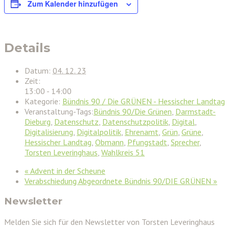
Zum Kalender hinzufügen
Details
Datum:
04. 12. 23
Zeit:
13:00 - 14:00
Kategorie:
Bündnis 90 / Die GRÜNEN - Hessischer Landtag
Veranstaltung-Tags:
Bündnis 90/Die Grünen
,
Darmstadt-
Dieburg
,
Datenschutz
,
Datenschutzpolitik
,
Digital
,
Digitalisierung
,
Digitalpolitik
,
Ehrenamt
,
Grün
,
Grüne
,
Hessischer Landtag
,
Obmann
,
Pfungstadt
,
Sprecher
,
Torsten Leveringhaus
,
Wahlkreis 51
«
Advent in der Scheune
Verabschiedung Abgeordnete Bündnis 90/DIE GRÜNEN
»
Newsletter
Melden Sie sich für den Newsletter von Torsten Leveringhaus