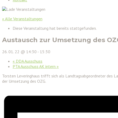
« Alle Veranstaltungen
Diese Veranstaltung hat bereits stattgefunden.
Austausch zur Umsetzung des OZG
26. 01. 22 @ 14:30
-
15:30
«
DDA Ausschuss
PTA Ausschuss AK intern
»
Torsten Leveringhaus trifft sich als Landtagsabgeordneter des L
der Umsetzung des OZG.