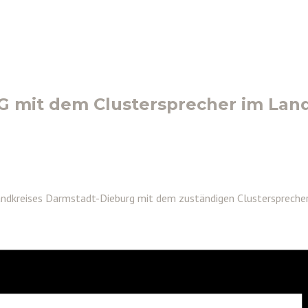
 mit dem Clustersprecher im Land
andkreises Darmstadt-Dieburg mit dem zuständigen Clustersprecher