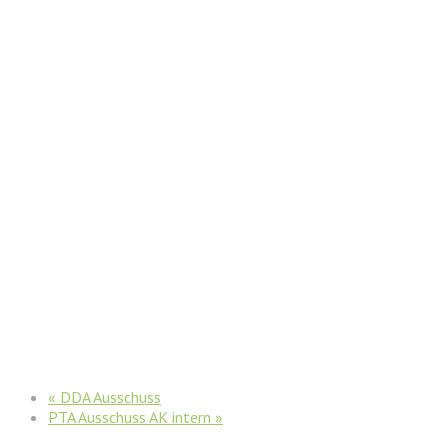
«
DDA Ausschuss
PTA Ausschuss AK intern
»