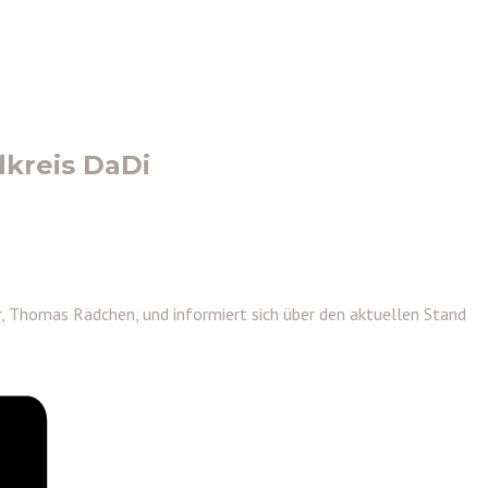
kreis DaDi
, Thomas Rädchen, und informiert sich über den aktuellen Stand