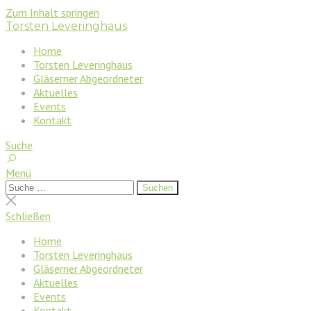
Zum Inhalt springen
Torsten Leveringhaus
Home
Torsten Leveringhaus
Gläserner Abgeordneter
Aktuelles
Events
Kontakt
Suche
Menü
Suchen
Suchen
nach:
Suche
schließen
Schließen
Home
Torsten Leveringhaus
Gläserner Abgeordneter
Aktuelles
Events
Kontakt