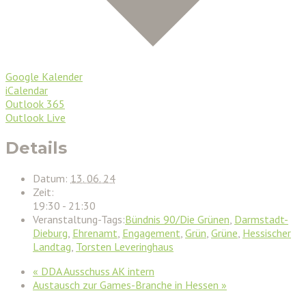
Google Kalender
iCalendar
Outlook 365
Outlook Live
Details
Datum:
13. 06. 24
Zeit:
19:30 - 21:30
Veranstaltung-Tags:
Bündnis 90/Die Grünen
,
Darmstadt-
Dieburg
,
Ehrenamt
,
Engagement
,
Grün
,
Grüne
,
Hessischer
Landtag
,
Torsten Leveringhaus
«
DDA Ausschuss AK intern
Austausch zur Games-Branche in Hessen
»