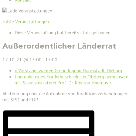
« Alle Veranstaltungen
Diese Veranstaltung hat bereits stattgefunden.
Außerordentlicher Länderrat
17. 10. 21 @ 13:00
-
17:00
«
Vorstandswahlen Grüne Jugend Darmstadt-Dieburg
Übergabe eines Förderbescheides in Otzberg gemeinsam
mit Staatsministerin Prof. Dr. Kristina Sinemus
»
Abstimmung über die Aufnahme von Koalitionsverhandlungen
mit SPD und FDP.