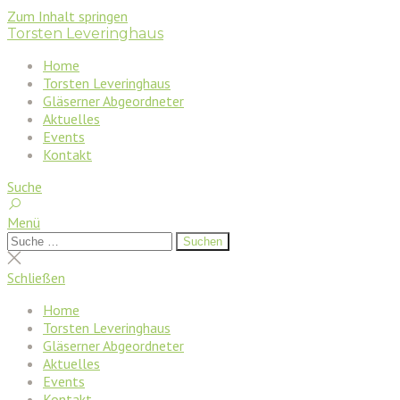
Zum Inhalt springen
Torsten Leveringhaus
Home
Torsten Leveringhaus
Gläserner Abgeordneter
Aktuelles
Events
Kontakt
Suche
Menü
Suchen
Suchen
nach:
Suche
schließen
Schließen
Home
Torsten Leveringhaus
Gläserner Abgeordneter
Aktuelles
Events
Kontakt