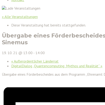
« Alle Veranstaltungen
Diese Veranstaltung hat bereits stattgefunden.
Übergabe eines Förderbescheides 
Sinemus
19. 10. 21 @ 13:00
-
14:00
«
Außerordentlicher Länderrat
DigitalDialog „Quantencomputing: Mythos und Realität“
»
Übergabe eines Förderbescheides aus dem Programm „Ehrenamt Dig