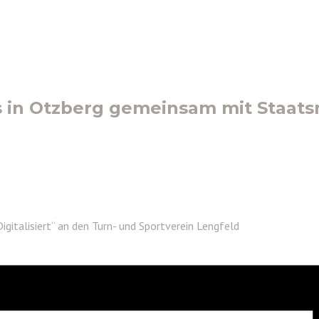
in Otzberg gemeinsam mit Staatsmin
italisiert“ an den Turn- und Sportverein Lengfeld