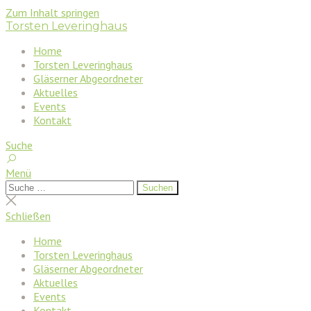
Zum Inhalt springen
Torsten Leveringhaus
Home
Torsten Leveringhaus
Gläserner Abgeordneter
Aktuelles
Events
Kontakt
Suche
Menü
Suchen
Suchen
nach:
Suche
schließen
Schließen
Home
Torsten Leveringhaus
Gläserner Abgeordneter
Aktuelles
Events
Kontakt