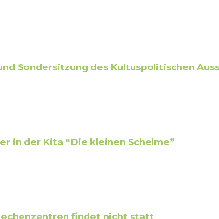
und Sondersitzung des Kultuspolitischen Aus
r in der Kita “Die kleinen Schelme”
chenzentren findet nicht statt