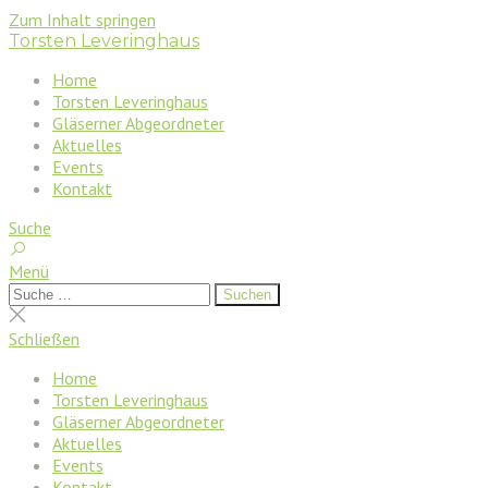
Zum Inhalt springen
Torsten Leveringhaus
Home
Torsten Leveringhaus
Gläserner Abgeordneter
Aktuelles
Events
Kontakt
Suche
Menü
Suchen
Suchen
nach:
Suche
schließen
Schließen
Home
Torsten Leveringhaus
Gläserner Abgeordneter
Aktuelles
Events
Kontakt