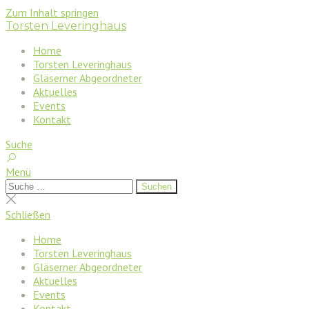
Zum Inhalt springen
Torsten Leveringhaus
Home
Torsten Leveringhaus
Gläserner Abgeordneter
Aktuelles
Events
Kontakt
Suche
Menü
Suchen
Suchen
nach:
Suche
schließen
Schließen
Home
Torsten Leveringhaus
Gläserner Abgeordneter
Aktuelles
Events
Kontakt