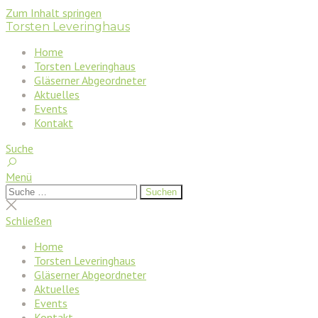
Zum Inhalt springen
Torsten Leveringhaus
Home
Torsten Leveringhaus
Gläserner Abgeordneter
Aktuelles
Events
Kontakt
Suche
Menü
Suchen
Suchen
nach:
Suche
schließen
Schließen
Home
Torsten Leveringhaus
Gläserner Abgeordneter
Aktuelles
Events
Kontakt