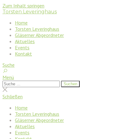
Zum Inhalt springen
Torsten Leveringhaus
Home
Torsten Leveringhaus
Gläserner Abgeordneter
Aktuelles
Events
Kontakt
Suche
Menü
Suchen
Suchen
nach:
Suche
schließen
Schließen
Home
Torsten Leveringhaus
Gläserner Abgeordneter
Aktuelles
Events
Kontakt