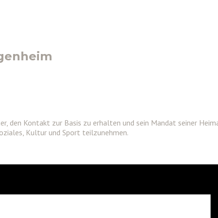
ugenheim
eter, den Kontakt zur Basis zu erhalten und sein Mandat seiner H
oziales, Kultur und Sport teilzunehmen.