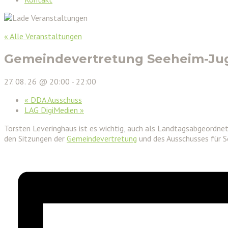
« Alle Veranstaltungen
Gemeindevertretung Seeheim-J
27. 08. 26 @ 20:00
-
22:00
«
DDA Ausschuss
LAG DigiMedien
»
Torsten Leveringhaus ist es wichtig, auch als Landtagsabgeordn
den Sitzungen der
Gemeindevertretung
und des Ausschusses für S